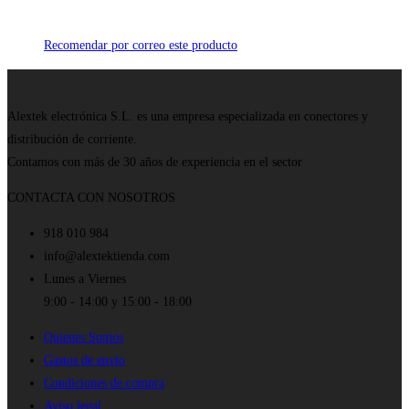
Recomendar por correo este producto
Alextek electrónica S.L. es una empresa especializada en conectores y
distribución de corriente.
Contamos con más de 30 años de experiencia en el sector
CONTACTA CON NOSOTROS
918 010 984
info@alextektienda.com
Lunes a Viernes
9:00 - 14:00 y 15:00 - 18:00
Quienes Somos
Gastos de envío
Condiciones de compra
Aviso legal