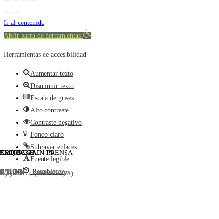
Ir al contenido
Abrir barra de herramientas
Herramientas de accesibilidad
Aumentar texto
Disminuir texto
Escala de grises
Alto contraste
Contraste negativo
Fondo claro
Subrayar enlaces
XEQ9171/B
EMP-PC32AIN-PRENSA
PXLR5E-30
EMP-PC32AIN-IN
Fuente legible
2,42
35,73
61,06
47,99
€
€
€
€
Restablecer
2,00
29,53
50,46
39,66
€
€
€
€
(
(
(
(
+ IVA)
+ IVA)
+ IVA)
+ IVA)